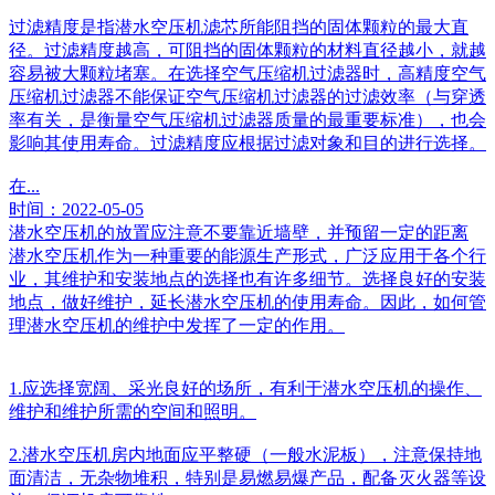
过滤精度是指潜水空压机滤芯所能阻挡的固体颗粒的最大直
径。过滤精度越高，可阻挡的固体颗粒的材料直径越小，就越
容易被大颗粒堵塞。在选择空气压缩机过滤器时，高精度空气
压缩机过滤器不能保证空气压缩机过滤器的过滤效率（与穿透
率有关，是衡量空气压缩机过滤器质量的最重要标准），也会
影响其使用寿命。过滤精度应根据过滤对象和目的进行选择。
在...
时间：2022-05-05
潜水空压机的放置应注意不要靠近墙壁，并预留一定的距离
潜水空压机作为一种重要的能源生产形式，广泛应用于各个行
业，其维护和安装地点的选择也有许多细节。选择良好的安装
地点，做好维护，延长潜水空压机的使用寿命。因此，如何管
理潜水空压机的维护中发挥了一定的作用。
1.应选择宽阔、采光良好的场所，有利于潜水空压机的操作、
维护和维护所需的空间和照明。
2.潜水空压机房内地面应平整硬（一般水泥板），注意保持地
面清洁，无杂物堆积，特别是易燃易爆产品，配备灭火器等设