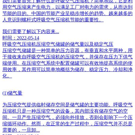
我们需要首先了解什么是呼吸空气压缩机？简单地说，它是利
用空气压缩来产生电力，以满足工厂对电力的需求，从而达到
节能的目的。中国的节能产业呈稳步增长的趋势。越来越多的
人意识到螺杆式呼吸空气压缩机节能的重要性。
我们需要了解以下内容来...
时间：2022-05-14
呼吸空气压缩机压缩空气储罐的储气量以及稳定气压
压缩空气储罐是一种简单的压力容器，有垂直和水平两种，用
于接收来自呼吸空气压缩机的压缩空气，并保存在压力下供气
端使用。在压缩空气系统中配置储罐可以有效地提高系统的使
用效率，其作用可以简单地概括为储存、稳定压力、冷却和净
化。
(1)储气量
为压缩空气提供临时储存空间是储气罐的主要功能。呼吸空气
压缩机只是一种压缩空气的设备，其内部没有储存空气的空
间。一旦产生压缩空气，必须向外排放，否则会影响下一个压
缩循环动作。然而，在正常的生产过程中，压缩空气并不总是
需要的，一旦卸...